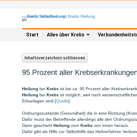
Start
Alles über Krebs
Verbundenheitst
95 Prozent aller Krebserkrankungen
Heilung
bei
Krebs
ist bei ca. 95 Prozent aller Krebserkra
Heilung
bei
Krebs
ist möglich, weil nach wissenschaftliche
Erbanlagen sind [
Quelle
].
Ordnungszustände (Gesundheit) die in eine Richtung (Krank
Dafür muss der Betreffende allerdings alle den Ordnungs
Dann geschieht
Heilung
vom
Krebs
von Innen heraus.
Dafür gibt als Hilfe zur Selbsthilfe das Heilverfahren Verbun